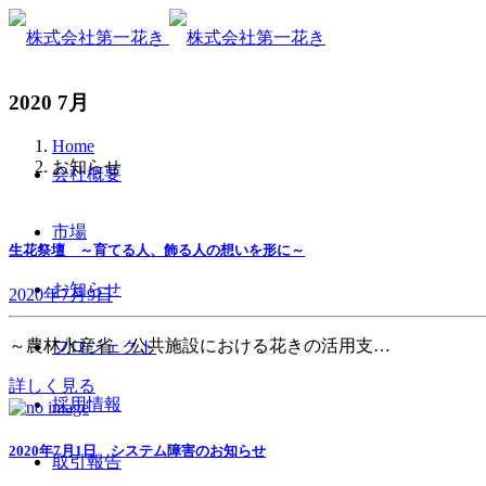
2020 7月
Home
お知らせ
会社概要
市場
生花祭壇 ～育てる人、飾る人の想いを形に～
お知らせ
2020年7月9日
～農林水産省 公共施設における花きの活用支…
プロジェクト
詳しく見る
採用情報
2020年7月1日 システム障害のお知らせ
取引報告