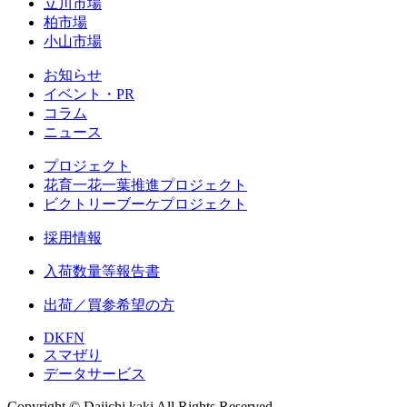
立川市場
柏市場
小山市場
お知らせ
イベント・PR
コラム
ニュース
プロジェクト
花育一花一葉推進プロジェクト
ビクトリーブーケプロジェクト
採用情報
入荷数量等報告書
出荷／買参希望の方
DKFN
スマぜり
データサービス
Copyright © Daiichi kaki All Rights Reserved.