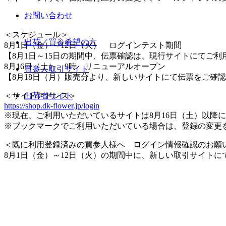
お問い合わせ
＜スケジュール＞
出荷／買参希望の方
8月1日（金）～12日（火） ログインテスト期間
【8月1日～15日の期間中、伝票確認は、現行サイトにてご利
8月16日（土） 9時 リニューアルオープン
買参人取引サイト
【8月18日（月）販売分より、新しいサイトにて伝票をご確
＜サイトアドレス＞
出荷者サイト
https://shop.dk-flower.jp/login
※現在、ご利用いただいているサイトは8月16日（土）以降
※ブックマークでご利用いただいている場合は、登録の変更
＜既に利用登録済みの買参人様へ ログイン情報確認のお願
8月1日（金）～12日（火）の期間中に、新しい取引サイト